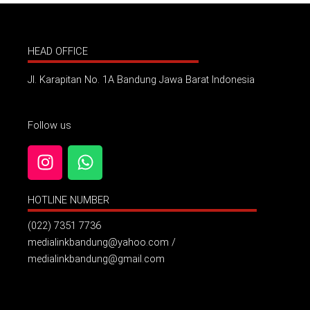
HEAD OFFICE
Jl. Karapitan No. 1A Bandung Jawa Barat Indonesia
Follow us
I
W
n
h
s
a
HOTLINE NUMBER
t
t
a
s
(022) 7351 7736
g
a
medialinkbandung@yahoo.com /
r
p
medialinkbandung@gmail.com
a
p
m