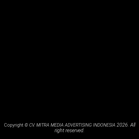
Billboard Jl. Pelajar Pejuang ( Samping Hotel Grand Asrilia
)
Billboard Jl. Soekarno Hatta ( Sebrang B Expo )
Billboard Jl. Jend H. Amir Machmud
2026. All
Copyright
© CV. MITRA MEDIA ADVERTISING INDONESIA
right reserved.