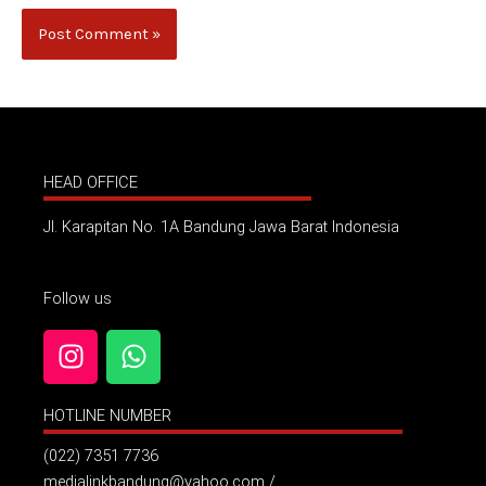
HEAD OFFICE
Jl. Karapitan No. 1A Bandung Jawa Barat Indonesia
Follow us
I
W
n
h
s
a
HOTLINE NUMBER
t
t
a
s
(022) 7351 7736
g
a
medialinkbandung@yahoo.com /