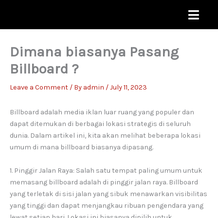
Skip
to
content
Dimana biasanya Pasang
Billboard ?
Leave a Comment
/ By
admin
/
July 11, 2023
Billboard adalah media iklan luar ruang yang populer dan
dapat ditemukan di berbagai lokasi strategis di seluruh
dunia. Dalam artikel ini, kita akan melihat beberapa lokasi
umum di mana billboard biasanya dipasang.
1. Pinggir Jalan Raya: Salah satu tempat paling umum untuk
memasang billboard adalah di pinggir jalan raya. Billboard
yang terletak di sisi jalan yang sibuk menawarkan visibilitas
yang tinggi dan dapat menjangkau ribuan pengendara yang
lewat setiap hari. Lokasi ini biasanya dipilih untuk