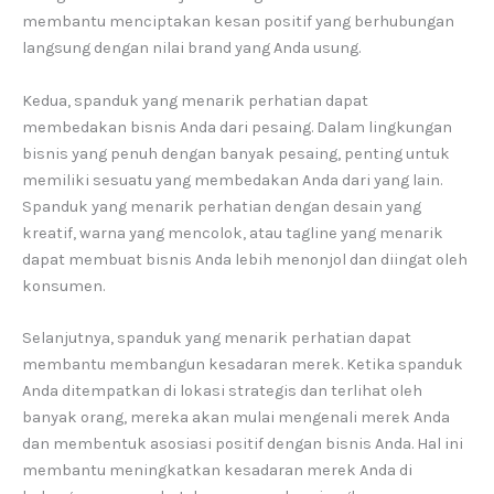
membantu menciptakan kesan positif yang berhubungan
langsung dengan nilai brand yang Anda usung.
Kedua, spanduk yang menarik perhatian dapat
membedakan bisnis Anda dari pesaing. Dalam lingkungan
bisnis yang penuh dengan banyak pesaing, penting untuk
memiliki sesuatu yang membedakan Anda dari yang lain.
Spanduk yang menarik perhatian dengan desain yang
kreatif, warna yang mencolok, atau tagline yang menarik
dapat membuat bisnis Anda lebih menonjol dan diingat oleh
konsumen.
Selanjutnya, spanduk yang menarik perhatian dapat
membantu membangun kesadaran merek. Ketika spanduk
Anda ditempatkan di lokasi strategis dan terlihat oleh
banyak orang, mereka akan mulai mengenali merek Anda
dan membentuk asosiasi positif dengan bisnis Anda. Hal ini
membantu meningkatkan kesadaran merek Anda di