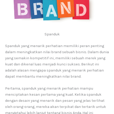
Spanduk
Spanduk yang menarik perhatian memiliki peran penting
dalam meningkatkan nilai brand sebuah bisnis. Dalam dunia
yang semakin kompetitif ini, memiliki sebuah merek yang
kuat dan dikenal luas menjadi kunci sukses. Berikut ini
adalah alasan mengapa spanduk yang menarik perhatian
dapat membantu meningkatkan nilai brand.
Pertama, spanduk yang menarik perhatian mampu
menciptakan kesan pertama yang kuat. Ketika spanduk
dengan desain yang menarik dan pesan yang jelas terlihat
oleh orang-orang, mereka akan terpikat dan tertarik untuk
mengetahui lebih lanjut tentang bisnis Anda. Hal ini