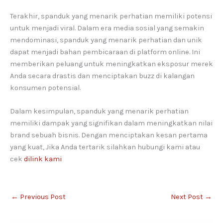
Terakhir, spanduk yang menarik perhatian memiliki potensi
untuk menjadi viral. Dalam era media sosial yang semakin
mendominasi, spanduk yang menarik perhatian dan unik
dapat menjadi bahan pembicaraan di platform online. Ini
memberikan peluang untuk meningkatkan eksposur merek
Anda secara drastis dan menciptakan buzz di kalangan
konsumen potensial.
Dalam kesimpulan, spanduk yang menarik perhatian
memiliki dampak yang signifikan dalam meningkatkan nilai
brand sebuah bisnis. Dengan menciptakan kesan pertama
yang kuat, Jika Anda tertarik silahkan hubungi kami atau
cek
dilink kami
←
Previous Post
Next Post
→