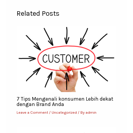
Related Posts
7 Tips Mengenali konsumen Lebih dekat
dengan Brand Anda
Leave a Comment
/
Uncategorized
/ By
admin